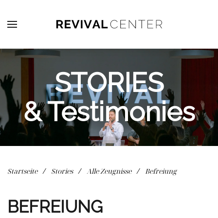
Zum Hauptinhalt springen
STORIES
& Testimonies
Startseite
Stories
Alle Zeugnisse
Befreiung
BEFREIUNG